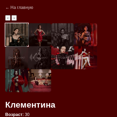
← На главную
‹
›
Клементина
Возраст:
30