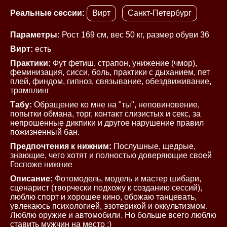
Реальные сессии:
Вирт
Санкт-Петербург
Параметры:
Рост 169 см, вес 50 кг, размер обуви 36
Вирт:
есть
Практики:
Фут фетиш, страпон, унижение (чмор),
феминизация, сисси, боль, практики с дыханием, пет
плей, финдом, гипноз, связывание, обездвиживание,
трамплинг
Табу:
Обращение ко мне на "ты", неповиновение,
попытки обмана, торг, контакт слизистых и секс, за
непрошенные дикпики и другое нарушение правил
пожизненный бан.
Предпочтения к нижним:
Послушные, щедрые,
знающие, чего хотят и полностью доверяющие своей
Госпоже нижние
Описание:
Фотомодель, модель и мастер шибари,
сценарист (творчески подхожу к созданию сессий),
люблю спорт и хорошее кино, обожаю танцевать,
увлекаюсь психологией, эзотерикой и оккультизмом.
Люблю оружие и автомобили. Но больше всего люблю
ставить мужчин на место :)