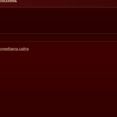
dsm/10682
ьтуре
Карта сайта