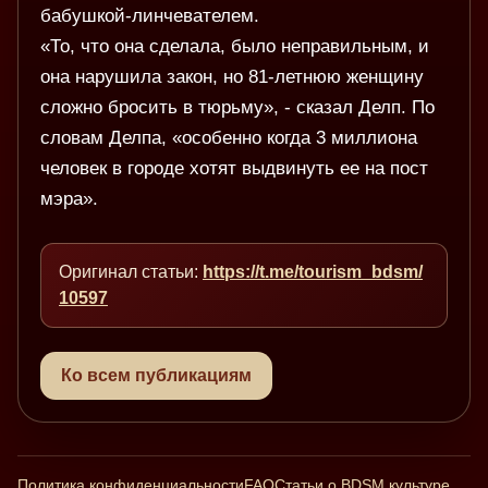
бабушкой-линчевателем.
«То, что она сделала, было неправильным, и
она нарушила закон, но 81-летнюю женщину
сложно бросить в тюрьму», - сказал Делп. По
словам Делпа, «особенно когда 3 миллиона
человек в городе хотят выдвинуть ее на пост
мэра».
Оригинал статьи:
https://t.me/tourism_bdsm/
10597
Ко всем публикациям
Политика конфиденциальности
FAQ
Статьи о BDSM культуре