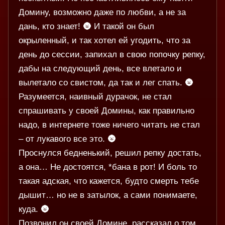
Домину, возможно даже по любви, а не за
дань, кто знает! 🌚 И такой он был
окрыленный, и так хотел ей угодить, что за
день до сессии, запихал в свою попочку репку,
дабы на следующий день, все влетало и
вылетало со свистом, да так и лег спать. 🌚
Разумеется, наивный дурачок, не стал
спрашивать у своей Домины, как правильно
надо, в интернете тоже ничего читать не стал
– от лукавого все это. 🌚
Проснулся бедненький, решил репку достать,
а она… Не достоятся, *бана в рот! И боль то
такая адская, что кажется, будто смерть тебе
дышит… но не в затылок, а сами понимаете,
куда. 🌚
Позвонил он своей Домине, рассказал о том,